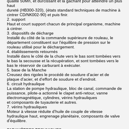
qualité 50Mn, et durcissant et la gâchant pour atteindre un plus
haut
dureté (HB300-320), (états standard techniques de machine à
cintrer CD/NK002-90) et puis finir.
2. support
Haut et court support chacun de principal organisme, machine
à cintrer.
3. dispositifs de décharge
Installé du côté de la commande supérieure de rouleau, le
département constituent sur l'équilibre de pression sur le
rouleau utilisé pour le déchargement.
4. établissements retournés
Installé dans le côté de la chute vers le bas sont tombées vers
le bas la secousse et la récupération, et sont tombées vers le
bas le réservoir de carburant à exécuter.
5. base de la Manche
Creusez des rigoles le procédé de soudure d'acier et de
plaque d'acier, et d'effort de soudure et d'endroit.
6. circuit hydraulique
La station de pompe hydraulique, bloc de canal, commande de
puissance, pilote-a actionné le clapet anti-retour, vanne
électromagnétique, cylindres, vérins hydrauliques
et composants de tuyauterie et autres.
7. vérins hydrauliques
Moteur à vitesse réduite d'huile de couple de vitesse
hydraulique haut, engrenage planétaire, composants de valve
d'équilibre.