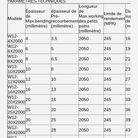
PARAMÈTRES TECHNIQUES
Longueur
Épaisseur
épaisseur de
de
Diamè
Limite de
de
Pré-
Max.working
supéri
Modèle
rendement
Max.bending
recourbement
des petits
de rou
(MPA)
(millimètre)
(millimètre)
pains
(milli
(millimètre)
W12-
4
3,5
2050
245
160
4X2000
W12-
6
5
2050
245
190
6X2000
W12-
8
6,5
2050
245
210
8X2000
W12-
10
8
2050
245
230
10X2000
W12-
12
10
2050
245
270
12X2000
W12-
16
13
2050
245
300
16X2000
W12-
20
16
2050
245
330
20X2000
W12-
25
20
2050
245
360
25X2000
W12-
30
25
2050
245
390
30X2000
W12-
35
28
2050
245
430
35X2000
W12-