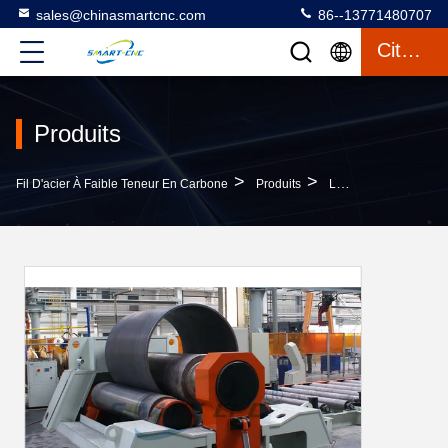
sales@chinasmartcnc.com
86--13771480707
Citation
Produits
>
>
Fil D'acier À Faible Teneur En Carbone
Produits
Laminoir De Recourbement De Plat