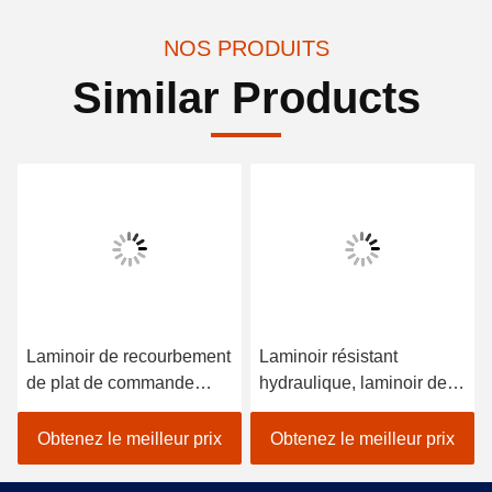
NOS PRODUITS
Similar Products
Laminoir de recourbement
Laminoir résistant
de plat de commande
hydraulique, laminoir de
numérique par ordinateur
plaque de métal de
de fer de rouleau de TUV
commande numérique par
Obtenez le meilleur prix
Obtenez le meilleur prix
4
ordinateur