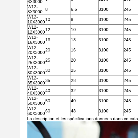
6X3000
W12-
8
6,5
3100
245
8X3000
W12-
10
8
3100
245
10X3000
W12-
12
10
3100
245
12X3000
W12-
16
13
3100
245
16X3000
W12-
20
16
3100
245
20X3000
W12-
25
20
3100
245
25X3000
W12-
30
25
3100
245
30X3000
W12-
35
28
3100
245
35X3000
W12-
40
32
3100
245
40X3000
W12-
50
40
3100
245
50X3000
W12-
60
48
3100
245
60X3000
La description et les spécifications données dans ce cata