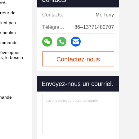
pré-
rteur de
Contacts:
Mr. Tony
acent pas
Télégramme:
86--13771480707
n boulon
 commande
développer
as, le besoin
Contactez-nous
maintenant
Envoyez-nous un courriel.
mmande