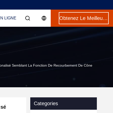
Obtenez Le Meilleur Prix
N LIGNE
tionalisé Semblant La Fonction De Recourbement De Cône
Categories
isé