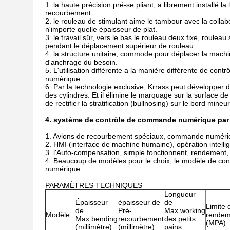
1. la haute précision pré-se pliant, a librement installé l
recourbement.
2. le rouleau de stimulant aime le tambour avec la colla
n'importe quelle épaisseur de plat.
3. le travail sûr, vers le bas le rouleau deux fixe, roulea
pendant le déplacement supérieur de rouleau.
4. la structure unitaire, commode pour déplacer la mac
d'anchrage du besoin.
5. L'utilisation différente a la manière différente de
numérique.
6. Par la technologie exclusive, Krrass peut développer
des cylindres. Et il élimine le marquage sur la surface de
de rectifier la stratification (bullnosing) sur le bord mine
4. système de contrôle de commande numérique par o
1. Avions de recourbement spéciaux, commande numéri
2. HMI (interface de machine humaine), opération intelli
3. l'Auto-compensation, simple fonctionnent, rendement
4. Beaucoup de modèles pour le choix, le modèle de co
numérique.
PARAMÈTRES TECHNIQUES
Longueur
Épaisseur
épaisseur de
de
Limite 
de
Pré-
Max.working
Modèle
rendem
Max.bending
recourbement
des petits
(MPA)
(millimètre)
(millimètre)
pains