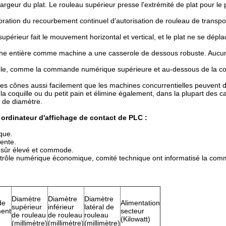
a largeur du plat. Le rouleau supérieur presse l'extrémité de plat pour le 
boration du recourbement continuel d'autorisation de rouleau de transpo
u supérieur fait le mouvement horizontal et vertical, et le plat ne se dépl
hine entière comme machine a une casserole de dessous robuste. Aucu
 contrôle, comme la commande numérique supérieure et au-dessous de la
 des cônes aussi facilement que les machines concurrentielles peuvent 
 la coquille ou du petit pain et élimine également, dans la plupart des c
ur de diamètre.
rdinateur d'affichage de contact de PLC :
que.
gente.
, sûr élevé et commode.
ntrôle numérique économique, comité technique ont informatisé la co
Diamètre
Diamètre
Diamètre
de
Alimentation
supérieur
inférieur
latéral de
ent
secteur
de rouleau
de rouleau
rouleau
(Kilowatt)
(millimètre)
(millimètre)
(millimètre)