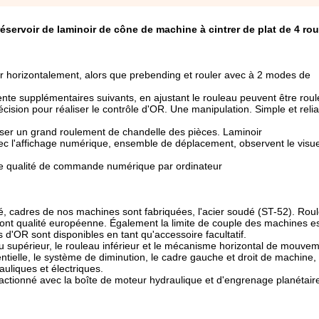
éservoir de laminoir de cône de machine à cintrer de plat de 4 ro
er horizontalement, alors que prebending et rouler avec à 2 modes de
ente supplémentaires suivants, en ajustant le rouleau peuvent être rou
ision pour réaliser le contrôle d'OR. Une manipulation. Simple et relial
liser un grand roulement de chandelle des pièces. Laminoir
 avec l'affichage numérique, ensemble de déplacement, observent le visu
ne qualité de commande numérique par ordinateur
é, cadres de nos machines sont fabriquées, l'acier soudé (ST-52). Roul
 sont qualité européenne. Également la limite de couple des machines es
d'OR sont disponibles en tant qu'accessoire facultatif.
eau supérieur, le rouleau inférieur et le mécanisme horizontal de mouvem
elle, le système de diminution, le cadre gauche et droit de machine, 
uliques et électriques.
 actionné avec la boîte de moteur hydraulique et d'engrenage planétair