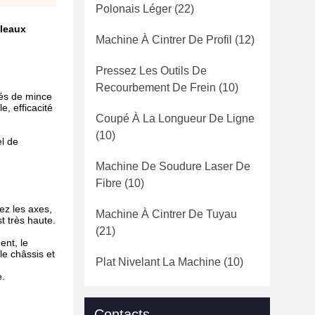
Polonais Léger
(22)
uleaux
Machine À Cintrer De Profil
(12)
Pressez Les Outils De
Recourbement De Frein
(10)
lés de mince
e, efficacité
Coupé À La Longueur De Ligne
(10)
el de
Machine De Soudure Laser De
Fibre
(10)
ez les axes,
Machine À Cintrer De Tuyau
t très haute.
(21)
ent, le
le châssis et
Plat Nivelant La Machine
(10)
e.
Contacts