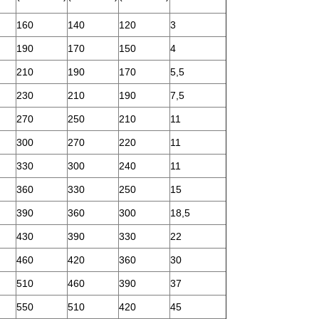
160
140
120
3
190
170
150
4
210
190
170
5,5
230
210
190
7,5
270
250
210
11
300
270
220
11
330
300
240
11
360
330
250
15
390
360
300
18,5
430
390
330
22
460
420
360
30
510
460
390
37
550
510
420
45