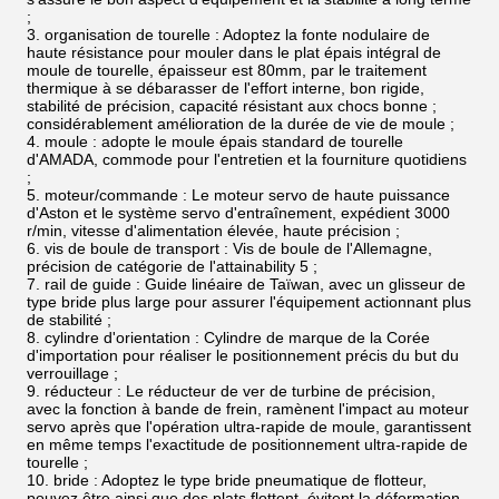
;
3. organisation de tourelle : Adoptez la fonte nodulaire de
haute résistance pour mouler dans le plat épais intégral de
moule de tourelle, épaisseur est 80mm, par le traitement
thermique à se débarasser de l'effort interne, bon rigide,
stabilité de précision, capacité résistant aux chocs bonne ;
considérablement amélioration de la durée de vie de moule ;
4. moule : adopte le moule épais standard de tourelle
d'AMADA, commode pour l'entretien et la fourniture quotidiens
;
5. moteur/commande : Le moteur servo de haute puissance
d'Aston et le système servo d'entraînement, expédient 3000
r/min, vitesse d'alimentation élevée, haute précision ;
6. vis de boule de transport : Vis de boule de l'Allemagne,
précision de catégorie de l'attainability 5 ;
7. rail de guide : Guide linéaire de Taïwan, avec un glisseur de
type bride plus large pour assurer l'équipement actionnant plus
de stabilité ;
8. cylindre d'orientation : Cylindre de marque de la Corée
d'importation pour réaliser le positionnement précis du but du
verrouillage ;
9. réducteur : Le réducteur de ver de turbine de précision,
avec la fonction à bande de frein, ramènent l'impact au moteur
servo après que l'opération ultra-rapide de moule, garantissent
en même temps l'exactitude de positionnement ultra-rapide de
tourelle ;
10. bride : Adoptez le type bride pneumatique de flotteur,
pouvez être ainsi que des plats flottent, évitent la déformation