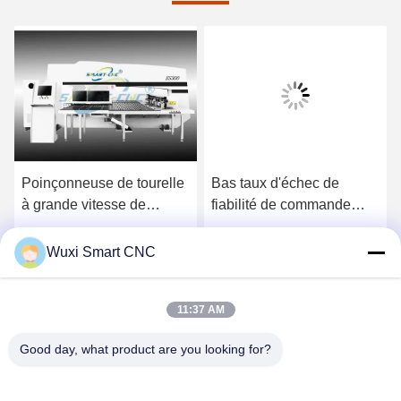
nneuse de tourelle
Bas taux d'échec de
Économies
de vitesse de
fiabilité de commande
mécanique
nde numérique par
numérique par ordinateur
la poinço
teur, presse de
de tourelle de station
tourelle 
ez le meilleur prix
Obtenez le meilleur prix
Obtenez l
Wuxi Smart CNC
n hydraulique de
élevée de la
numérique
le de commande
poinçonneuse 42
11:37 AM
que par ordinateur
Good day, what product are you looking for?
WUXI SMART CNC EQUIPMENT GROUP