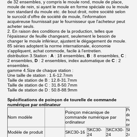
de 32 ensembles, y compris le moule rond, moule de place,
moule de rein, si ayant le moule en forme spéciale ou le moule
non standard du moule etc. de bout droit, notre société selon
le surcoût d'offre de société de moule, l'information
acquéreuse fournissait par le fournisseur que l'acheteur peut
acheter seuls.
2. En raison des conditions de la production, telles que
l'épaisseur de feuille changeant, seulement le besoin de
changer le moule inférieur, ajustent le dégagement de moule.
85 séries adoptent la norme internationale, économie
s'appliquent, achat commode, facile à l'entretien.
distribution 3.Station :
A
: 18 ensembles,
B
: 8 ensembles,
C
:
2 ensembles,
D
: 2 ensembles, index automatique de
C
: 2
ensembles.
gamme 4.Size de chaque station :
Une taille de station : 1.6-12.7mm
Taille de station de B : 12.8-31.7mm
Taille de station de C : 31.8-50.7mm
Taille de station de D : 50.8-88.9mm
Spécifications de poinçon de tourelle de commande
numérique par ordinateur
Poinç
Poinçon mécanique de
de c
Nom modèle
commande numérique par
numér
ordinateur
ordin
SKC30-
SKCX30-
SKTC
Modèle de produit
SKC30-16
24
24
24