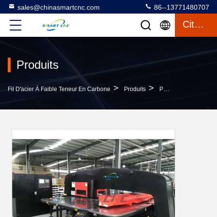
sales@chinasmartcnc.com
86--13771480707
Citation
Produits
>
>
Fil D'acier À Faible Teneur En Carbone
Produits
Poinçonneuse De Tourelle De Commande Numérique Par Ordinateur