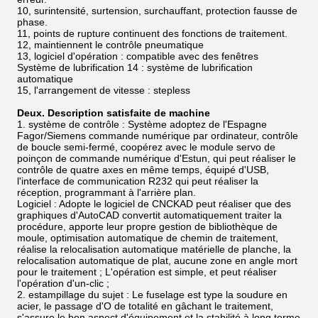
10, surintensité, surtension, surchauffant, protection fausse de
phase.
11, points de rupture continuent des fonctions de traitement.
12, maintiennent le contrôle pneumatique
13, logiciel d'opération : compatible avec des fenêtres
Système de lubrification 14 : système de lubrification
automatique
15, l'arrangement de vitesse : stepless
Deux. Description satisfaite de machine
1. système de contrôle : Système adoptez de l'Espagne
Fagor/Siemens commande numérique par ordinateur, contrôle
de boucle semi-fermé, coopérez avec le module servo de
poinçon de commande numérique d'Estun, qui peut réaliser le
contrôle de quatre axes en même temps, équipé d'USB,
l'interface de communication R232 qui peut réaliser la
réception, programmant à l'arrière plan.
Logiciel : Adopte le logiciel de CNCKAD peut réaliser que des
graphiques d'AutoCAD convertit automatiquement traiter la
procédure, apporte leur propre gestion de bibliothèque de
moule, optimisation automatique de chemin de traitement,
réalise la relocalisation automatique matérielle de planche, la
relocalisation automatique de plat, aucune zone en angle mort
pour le traitement ; L'opération est simple, et peut réaliser
l'opération d'un-clic ;
2. estampillage du sujet : Le fuselage est type la soudure en
acier, le passage d'O de totalité en gâchant le traitement,
s'assure le bon aspect d'équipement et la stabilité à long terme