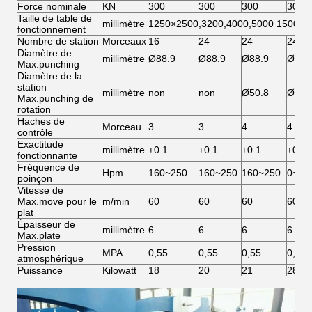
Force nominale
KN
300
300
300
300
Taille de table de
millimètre
1250×2500,3200,4000,5000 1500×2
fonctionnement
Nombre de station
Morceaux
16
24
24
24
Diamètre de
millimètre
Ø88.9
Ø88.9
Ø88.9
Ø88.
Max.punching
Diamètre de la
station
millimètre
non
non
Ø50.8
Ø50.
Max.punching de
rotation
Haches de
Morceau
3
3
4
4
contrôle
Exactitude
millimètre
±0.1
±0.1
±0.1
±0.1
fonctionnante
Fréquence de
Hpm
160~250
160~250
160~250
0~50
poinçon
Vitesse de
Max.move pour le
m/min
60
60
60
60
plat
Épaisseur de
millimètre
6
6
6
6
Max.plate
Pression
MPA
0,55
0,55
0,55
0,55
atmosphérique
Puissance
Kilowatt
18
20
21
28