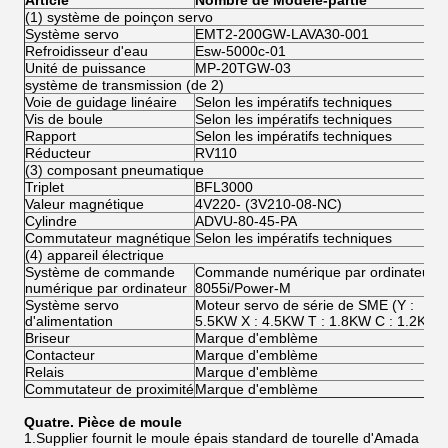
Article
Nombre de Modèle-partie
(1) système de poinçon servo
Système servo
EMT2-200GW-LAVA30-001
Refroidisseur d'eau
Esw-5000c-01
Unité de puissance
MP-20TGW-03
système de transmission (de 2)
Voie de guidage linéaire
Selon les impératifs techniques
Vis de boule
Selon les impératifs techniques
Rapport
Selon les impératifs techniques
Réducteur
RV110
(3) composant pneumatique
Triplet
BFL3000
Valeur magnétique
4V220- (3V210-08-NC)
Cylindre
ADVU-80-45-PA
Commutateur magnétique
Selon les impératifs techniques
(4) appareil électrique
Système de commande
Commande numérique par ordinateur
numérique par ordinateur
8055i/Power-M
Système servo
Moteur servo de série de SME (Y :
d'alimentation
5.5KW X : 4.5KW T : 1.8KW C : 1.2KW)
Briseur
Marque d'emblème
Contacteur
Marque d'emblème
Relais
Marque d'emblème
Commutateur de proximité
Marque d'emblème
Quatre. Pièce de moule
1.Supplier fournit le moule épais standard de tourelle d'Amada