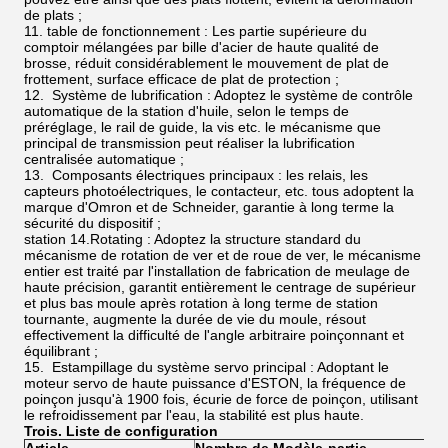
de plats ;
11. table de fonctionnement : Les partie supérieure du
comptoir mélangées par bille d'acier de haute qualité de
brosse, réduit considérablement le mouvement de plat de
frottement, surface efficace de plat de protection ;
12. Système de lubrification : Adoptez le système de contrôle
automatique de la station d'huile, selon le temps de
préréglage, le rail de guide, la vis etc. le mécanisme que
principal de transmission peut réaliser la lubrification
centralisée automatique ;
13. Composants électriques principaux : les relais, les
capteurs photoélectriques, le contacteur, etc. tous adoptent la
marque d'Omron et de Schneider, garantie à long terme la
sécurité du dispositif ;
station 14.Rotating : Adoptez la structure standard du
mécanisme de rotation de ver et de roue de ver, le mécanisme
entier est traité par l'installation de fabrication de meulage de
haute précision, garantit entièrement le centrage de supérieur
et plus bas moule après rotation à long terme de station
tournante, augmente la durée de vie du moule, résout
effectivement la difficulté de l'angle arbitraire poinçonnant et
équilibrant ;
15. Estampillage du système servo principal : Adoptant le
moteur servo de haute puissance d'ESTON, la fréquence de
poinçon jusqu'à 1900 fois, écurie de force de poinçon, utilisant
le refroidissement par l'eau, la stabilité est plus haute.
Trois. Liste de configuration