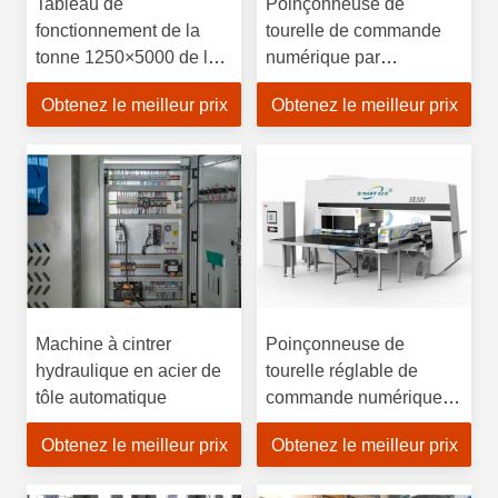
Tableau de
Poinçonneuse de
fonctionnement de la
tourelle de commande
tonne 1250×5000 de la
numérique par
poinçonneuse 20 de
ordinateur de 16 stations
Obtenez le meilleur prix
Obtenez le meilleur prix
tourelle de commande
30 tonnes de favorable à
numérique par
l'environnement
ordinateur d'industrie de
Cabinet
Machine à cintrer
Poinçonneuse de
hydraulique en acier de
tourelle réglable de
tôle automatique
commande numérique
par ordinateur de
Obtenez le meilleur prix
Obtenez le meilleur prix
vitesse, poinçonneuse
industrielle