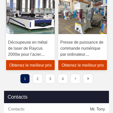
Découpeuse en métal
Presse de puissance de
de laser de Raycus
commande numérique
2000w pour l'acier
par ordinateur
inoxydable
250times/M Hydraulic
Obtenez le meilleur prix
Obtenez le meilleur prix
Punch Machine
1
2
3
4
Contacts
Contacts:
Mr. Tony