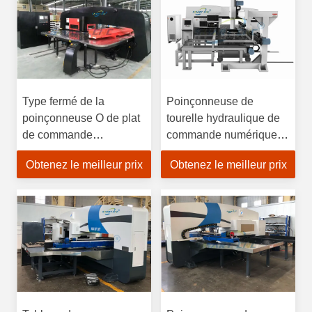
numérique par
ordinateur
Type fermé de la
Poinçonneuse de
poinçonneuse O de plat
tourelle hydraulique de
de commande
commande numérique
numérique par
par ordinateur,
Obtenez le meilleur prix
Obtenez le meilleur prix
ordinateur de structure
poinçonneuse de trou
métallique de forte
complètement
stabilité
automatique