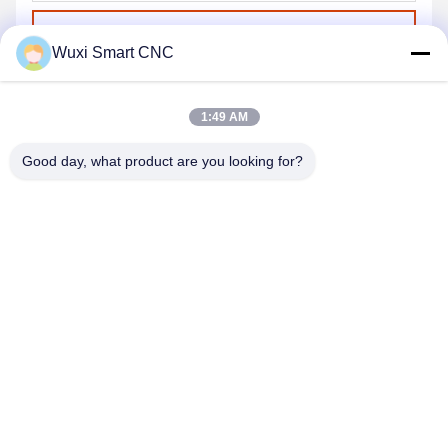
Envoyer
Wuxi Smart CNC
1:49 AM
Good day, what product are you looking for?
WUXI SMART CNC EQUIPMENT GROUP
CO.,LTD
sales@chinasmartcnc.com
86--13771480707
Route de No.77 Huicheng, secteur de Huishan, province de
Jiangsu, 214151, Chine