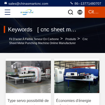
sales@chinasmartcnc.com
86--13771480707
Citation
Keywords [ cnc sheet metal punching machine ] Match 37 produits
>
>
Fil D'acier À Faible Teneur En Carbone
Produits
Cnc
Sheet Metal Punching Machine Online Manufacturer
Type servo possibilité de
Économies d'énergie