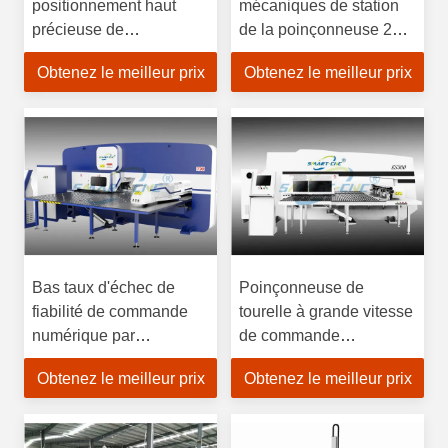
positionnement haut
mécaniques de station
précieuse de
de la poinçonneuse 28
poinçonneuse de tôle de
de tourelle de
Obtenez le meilleur prix
Obtenez le meilleur prix
commande numérique
commande numérique
par ordinateur
par ordinateur
Bas taux d'échec de
Poinçonneuse de
fiabilité de commande
tourelle à grande vitesse
numérique par
de commande
ordinateur de tourelle de
numérique par
Obtenez le meilleur prix
Obtenez le meilleur prix
station élevée de la
ordinateur, presse de
poinçonneuse 42
poinçon hydraulique de
tourelle de commande