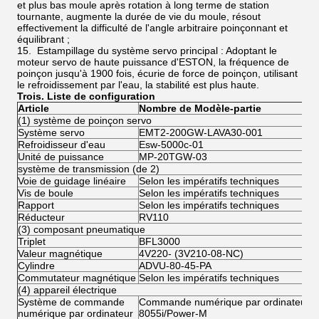
et plus bas moule après rotation à long terme de station
tournante, augmente la durée de vie du moule, résout
effectivement la difficulté de l'angle arbitraire poinçonnant et
équilibrant ;
15. Estampillage du système servo principal : Adoptant le
moteur servo de haute puissance d'ESTON, la fréquence de
poinçon jusqu'à 1900 fois, écurie de force de poinçon, utilisant
le refroidissement par l'eau, la stabilité est plus haute.
Trois. Liste de configuration
Article
Nombre de Modèle-partie
(1) système de poinçon servo
Système servo
EMT2-200GW-LAVA30-001
Refroidisseur d'eau
Esw-5000c-01
Unité de puissance
MP-20TGW-03
système de transmission (de 2)
Voie de guidage linéaire
Selon les impératifs techniques
Vis de boule
Selon les impératifs techniques
Rapport
Selon les impératifs techniques
Réducteur
RV110
(3) composant pneumatique
Triplet
BFL3000
Valeur magnétique
4V220- (3V210-08-NC)
Cylindre
ADVU-80-45-PA
Commutateur magnétique
Selon les impératifs techniques
(4) appareil électrique
Système de commande
Commande numérique par ordinateur
numérique par ordinateur
8055i/Power-M