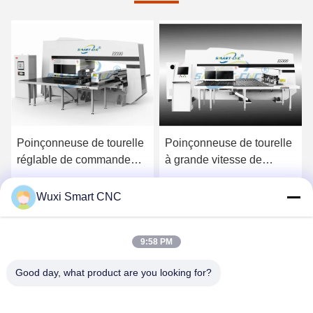
Poinçonneuse de tourelle
Poinçonneuse de tourelle
réglable de commande
à grande vitesse de
numérique par ordinateur
commande numérique par
de vitesse, poinçonneuse
ordinateur, presse de
Obtenez le meilleur prix
Obtenez le meilleur prix
Wuxi Smart CNC
industrielle
poinçon hydraulique de
tourelle de commande
9:58 PM
numérique par ordinateur
Good day, what product are you looking for?
WUXI SMART CNC EQUIPMENT GROUP