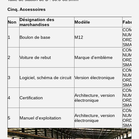
Cinq. Accessoires
Désignation des
Non
Modèle
Fabrica
marchandises
COMMA
NUMÉR
1
Boulon de base
M12
ORDINA
SMART
COMMA
NUMÉR
2
Voiture de rebut
Marque d'emblème
ORDINA
SMART
COMMA
NUMÉR
3
Logiciel, schéma de circuit
Version électronique
ORDINA
SMART
COMMA
Architecture, version
NUMÉR
4
Certification
électronique
ORDINA
SMART
COMMA
Architecture, version
NUMÉR
5
Manuel d'exploitation
électronique
ORDINA
SMART