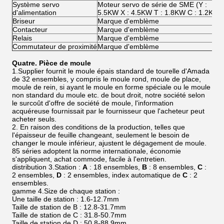
Système servo
Moteur servo de série de SME (Y :
d'alimentation
5.5KW X : 4.5KW T : 1.8KW C : 1.2KW)
Briseur
Marque d'emblème
Contacteur
Marque d'emblème
Relais
Marque d'emblème
Commutateur de proximité
Marque d'emblème
Quatre. Pièce de moule
1.Supplier fournit le moule épais standard de tourelle d'Amada
de 32 ensembles, y compris le moule rond, moule de place,
moule de rein, si ayant le moule en forme spéciale ou le moule
non standard du moule etc. de bout droit, notre société selon
le surcoût d'offre de société de moule, l'information
acquéreuse fournissait par le fournisseur que l'acheteur peut
acheter seuls.
2. En raison des conditions de la production, telles que
l'épaisseur de feuille changeant, seulement le besoin de
changer le moule inférieur, ajustent le dégagement de moule.
85 séries adoptent la norme internationale, économie
s'appliquent, achat commode, facile à l'entretien.
distribution 3.Station :
A
: 18 ensembles,
B
: 8 ensembles,
C
:
2 ensembles,
D
: 2 ensembles, index automatique de
C
: 2
ensembles.
gamme 4.Size de chaque station :
Une taille de station : 1.6-12.7mm
Taille de station de B : 12.8-31.7mm
Taille de station de C : 31.8-50.7mm
Taille de station de D : 50.8-88.9mm