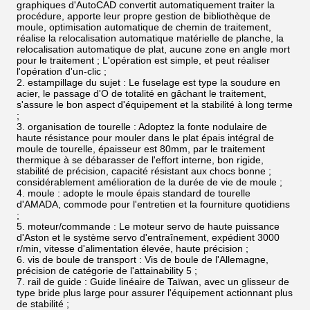
graphiques d'AutoCAD convertit automatiquement traiter la
procédure, apporte leur propre gestion de bibliothèque de
moule, optimisation automatique de chemin de traitement,
réalise la relocalisation automatique matérielle de planche, la
relocalisation automatique de plat, aucune zone en angle mort
pour le traitement ; L'opération est simple, et peut réaliser
l'opération d'un-clic ;
2. estampillage du sujet : Le fuselage est type la soudure en
acier, le passage d'O de totalité en gâchant le traitement,
s'assure le bon aspect d'équipement et la stabilité à long terme
;
3. organisation de tourelle : Adoptez la fonte nodulaire de
haute résistance pour mouler dans le plat épais intégral de
moule de tourelle, épaisseur est 80mm, par le traitement
thermique à se débarasser de l'effort interne, bon rigide,
stabilité de précision, capacité résistant aux chocs bonne ;
considérablement amélioration de la durée de vie de moule ;
4. moule : adopte le moule épais standard de tourelle
d'AMADA, commode pour l'entretien et la fourniture quotidiens
;
5. moteur/commande : Le moteur servo de haute puissance
d'Aston et le système servo d'entraînement, expédient 3000
r/min, vitesse d'alimentation élevée, haute précision ;
6. vis de boule de transport : Vis de boule de l'Allemagne,
précision de catégorie de l'attainability 5 ;
7. rail de guide : Guide linéaire de Taïwan, avec un glisseur de
type bride plus large pour assurer l'équipement actionnant plus
de stabilité ;