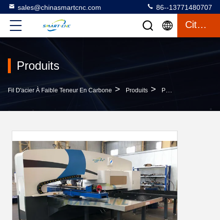
sales@chinasmartcnc.com
86--13771480707
Citation
Produits
>
>
Fil D'acier À Faible Teneur En Carbone
Produits
Poinçonneuse De Tourelle De Commande Numérique Par Ordinateur