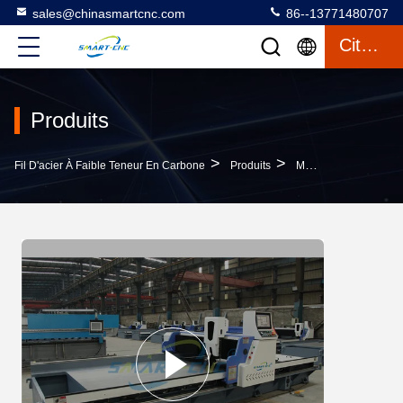
sales@chinasmartcnc.com
86--13771480707
Citation
Produits
>
>
Fil D'acier À Faible Teneur En Carbone
Produits
Machine De Cannelure De La Commande Numérique Par Ordinateur V