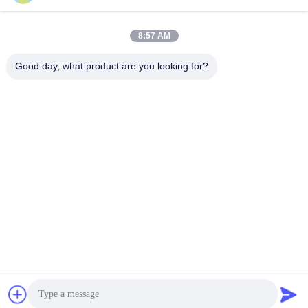
avec ajuster le système de
panneau composé en
couteau
aluminium
8:57 AM
Good day, what product are you looking for?
WUXI SMART CNC EQUIPMENT GROUP
CO.,LTD
sales@chinasmartcnc.com
86--13771480707
Route de No.77 Huicheng, secteur de Huishan, province de
Jiangsu, 214151, Chine
Chine Bonne qualité frein de presse hydraulique Le fournisseur. 2019-2026
Wuxi Smart CNC Equipment Group Co.,LTD Tous les droits réservés.