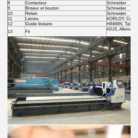
8
Contacteur
Schneider
9
Briseur et bouton
Schneider
10
Relais
Schneider
11
Lames
KORLOY, Coré
12
Guide linéaire
HINWIN, Taïwa
IGUS, Allemagn
13
Fil