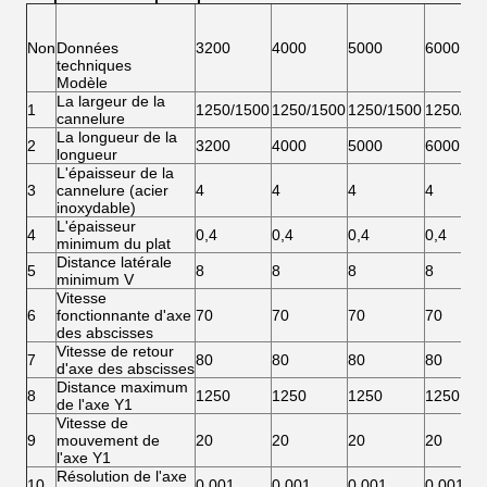
Non
Données
3200
4000
5000
6000
techniques
Modèle
La largeur de la
1
1250/1500
1250/1500
1250/1500
1250/15
cannelure
La longueur de la
2
3200
4000
5000
6000
longueur
L'épaisseur de la
3
cannelure (acier
4
4
4
4
inoxydable)
L'épaisseur
4
0,4
0,4
0,4
0,4
minimum du plat
Distance latérale
5
8
8
8
8
minimum V
Vitesse
6
fonctionnante d'axe
70
70
70
70
des abscisses
Vitesse de retour
7
80
80
80
80
d'axe des abscisses
Distance maximum
8
1250
1250
1250
1250
de l'axe Y1
Vitesse de
9
mouvement de
20
20
20
20
l'axe Y1
Résolution de l'axe
10
0,001
0,001
0,001
0,001