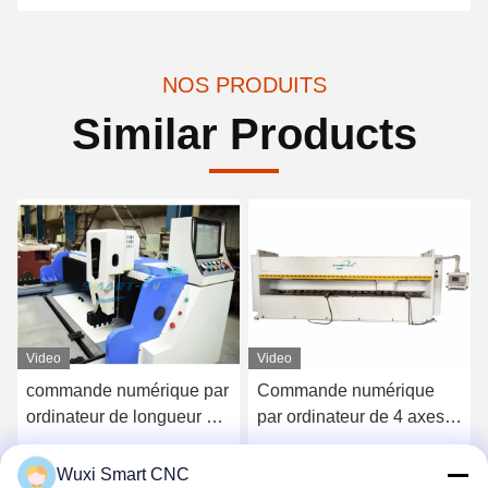
NOS PRODUITS
Similar Products
Video
Video
commande numérique par
Commande numérique
ordinateur de longueur de
par ordinateur de 4 axes
4000mm entaillant la
entaillant le câblage facile
bonne rigidité de machine
de machine pour le
Obtenez le meilleur prix
Obtenez le meilleur prix
Wuxi Smart CNC