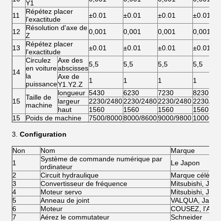
Y1
Répétez placer
11
±0.01
±0.01
±0.01
±0.01
l'exactitude
Résolution d'axe de
12
0,001
0,001
0,001
0,001
Z
Répétez placer
13
±0.01
±0.01
±0.01
±0.01
l'exactitude
Circulez
Axe des
5,5
5,5
5,5
5,5
en voiture
abscisses
14
la
Axe de
1
1
1
1
puissance
Y1.Y2.Z
longueur
5430
6230
7230
8230
Taille de
15
largeur
2230/2480
2230/2480
2230/2480
2230/24
machine
haut
1560
1560
1560
1560
15
Poids de machine
7500/8000
8000/8600
9000/9800
10000/1
3.
Configuration
Non
Nom
Marque
Système de commande numérique par
1
Le Japon
ordinateur
2
Circuit hydraulique
Marque célèbre
3
Convertisseur de fréquence
Mitsubishi, Jap
4
Moteur servo
Mitsubishi, Jap
5
Anneau de joint
VALQUA, Japon
6
Moteur
COUSEZ, l'All
7
Aérez le commutateur
Schneider