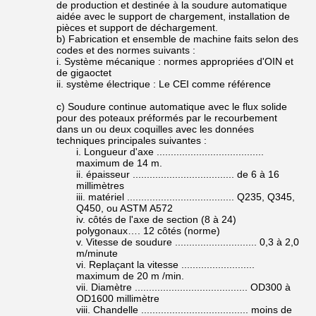
de production et destinée à la soudure automatique
aidée avec le support de chargement, installation de
pièces et support de déchargement.
b) Fabrication et ensemble de machine faits selon des
codes et des normes suivants :
i. Système mécanique : normes appropriées d'OIN et
de gigaoctet
ii. système électrique : Le CEI comme référence
c)
Soudure continue automatique avec le flux solide
pour des poteaux préformés par le recourbement
dans un ou deux coquilles avec les données
techniques principales suivantes :
i. Longueur d'axe ......................................
maximum de 14 m.
ii. épaisseur .................................... de 6 à 16
millimètres
iii. matériel ...................................... Q235, Q345,
Q450, ou ASTM A572
iv. côtés de l'axe de section (8 à 24)
polygonaux…. 12 côtés (norme)
v. Vitesse de soudure ............................. 0,3 à 2,0
m/minute
vi. Replaçant la vitesse ..........................
maximum de 20 m /min.
vii. Diamètre ........................................ OD300 à
OD1600 millimètre
viii. Chandelle ...................................... moins de