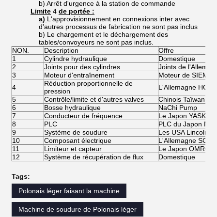
b) Arrêt d'urgence à la station de commande
Limite
4
de portée :
a)
L'approvisionnement en connexions inter avec
d'autres processus de fabrication ne sont pas inclus
b) Le chargement et le déchargement des
tables/convoyeurs ne sont pas inclus.
NON.
Description
Offre
1
Cylindre hydraulique
Domestique
2
Joints pour des cylindres
Joints de l'Allema
3
Moteur d'entraînement
Moteur de SIEMEN
Réduction proportionnelle de
4
L'Allemagne HOE
pression
5
Contrôle/limite et d'autres valves
Chinois Taïwan Wa
6
Bosse hydraulique
NaChi Pump
7
Conducteur de fréquence
Le Japon YASKAW
8
PLC
PLC du Japon Mits
9
Système de soudure
Les USA Lincoln
10
Composant électrique
L'Allemagne SCH
11
Limiteur et capteur
Le Japon OMRON
12
Système de récupération de flux
Domestique
Tags:
Polonais léger faisant la machine
Machine de soudure de Polonais léger