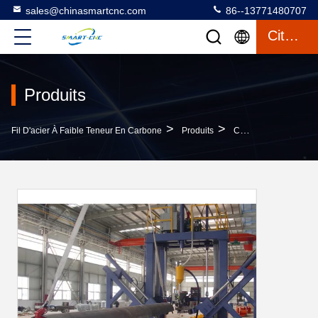
sales@chinasmartcnc.com
86--13771480707
Citation
Produits
>
>
Fil D'acier À Faible Teneur En Carbone
Produits
Chaîne De Production De Polonais Léger