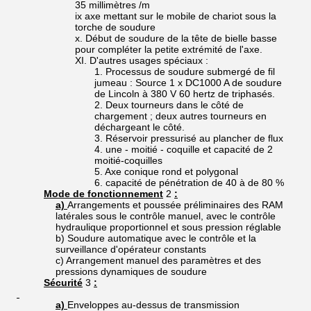
35 millimètres /m
ix axe mettant sur le mobile de chariot sous la
torche de soudure
x. Début de soudure de la tête de bielle basse
pour compléter la petite extrémité de l'axe.
XI. D'autres usages spéciaux :
1. Processus de soudure submergé de fil
jumeau : Source 1 x DC1000 A de soudure
de Lincoln à 380 V 60 hertz de triphasés.
2. Deux tourneurs dans le côté de
chargement ; deux autres tourneurs en
déchargeant le côté.
3. Réservoir pressurisé au plancher de flux
4. une - moitié - coquille et capacité de 2
moitié-coquilles
5. Axe conique rond et polygonal
6. capacité de pénétration de 40 à de 80 %
Mode de fonctionnement
2
:
a)
Arrangements et poussée préliminaires des RAM
latérales sous le contrôle manuel, avec le contrôle
hydraulique proportionnel et sous pression réglable
b) Soudure automatique avec le contrôle et la
surveillance d'opérateur constants
c) Arrangement manuel des paramètres et des
pressions dynamiques de soudure
Sécurité
3
:
a)
Enveloppes au-dessus de transmission