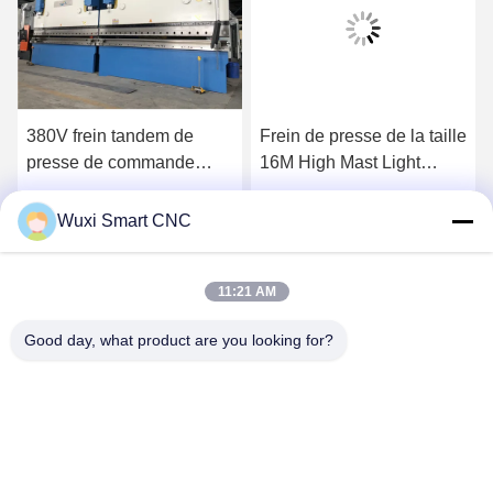
380V frein tandem de
Frein de presse de la taille
presse de commande
16M High Mast Light
numérique par ordinateur
Polonais de Q235A
de 3 phases pour
Obtenez le meilleur prix
Obtenez le meilleur prix
Wuxi Smart CNC
l'éclairage Polonais
Macking
11:21 AM
Good day, what product are you looking for?
WUXI SMART CNC EQUIPMENT GROUP
CO.,LTD
sales@chinasmartcnc.com