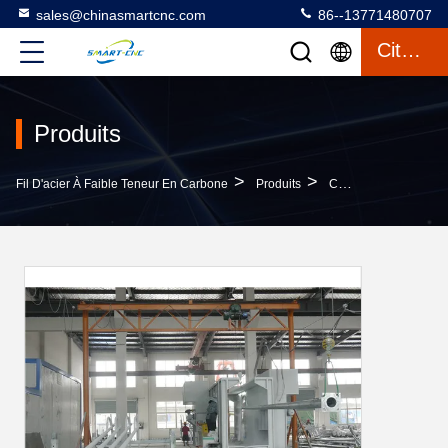
sales@chinasmartcnc.com
86--13771480707
Citation
Produits
>
>
Fil D'acier À Faible Teneur En Carbone
Produits
Chaîne De Production De Polonais Léger