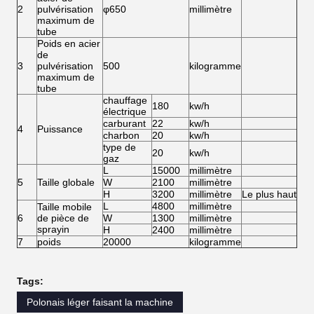
2
pulvérisation
φ650
millimètre
maximum de
tube
Poids en acier
de
3
pulvérisation
500
kilogramme
maximum de
tube
chauffage
180
kw/h
électrique
carburant
22
kw/h
4
Puissance
charbon
20
kw/h
type de
20
kw/h
gaz
L
15000
millimètre
5
Taille globale
W
2100
millimètre
H
3200
millimètre
Le plus haut
L
4800
millimètre
Taille mobile
6
de pièce de
W
1300
millimètre
sprayin
H
2400
millimètre
7
poids
20000
kilogramme
Tags:
Polonais léger faisant la machine