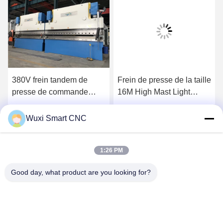
380V frein tandem de
Frein de presse de la taille
presse de commande
16M High Mast Light
numérique par ordinateur
Polonais de Q235A
de 3 phases pour
Obtenez le meilleur prix
Obtenez le meilleur prix
Wuxi Smart CNC
l'éclairage Polonais
Macking
1:26 PM
Good day, what product are you looking for?
WUXI SMART CNC EQUIPMENT GROUP
CO.,LTD