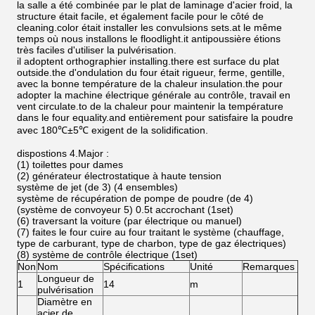
la salle a été combinée par le plat de laminage d'acier froid, la
structure était facile, et également facile pour le côté de
cleaning.color était installer les convulsions sets.at le même
temps où nous installons le floodlight.it antipoussière étions
très faciles d'utiliser la pulvérisation.
il adoptent orthographier installing.there est surface du plat
outside.the d'ondulation du four était rigueur, ferme, gentille,
avec la bonne température de la chaleur insulation.the pour
adopter la machine électrique générale au contrôle, travail en
vent circulate.to de la chaleur pour maintenir la température
dans le four equality.and entièrement pour satisfaire la poudre
avec 180℃±5℃ exigent de la solidification.
dispostions 4.Major :
(1) toilettes pour dames
(2) générateur électrostatique à haute tension
système de jet (de 3) (4 ensembles)
système de récupération de pompe de poudre (de 4)
(système de convoyeur 5) 0.5t accrochant (1set)
(6) traversant la voiture (par électrique ou manuel)
(7) faites le four cuire au four traitant le système (chauffage,
type de carburant, type de charbon, type de gaz électriques)
(8) système de contrôle électrique (1set)
Non
Nom
Spécifications
Unité
Remarques
Longueur de
1
14
m
pulvérisation
Diamètre en
acier de