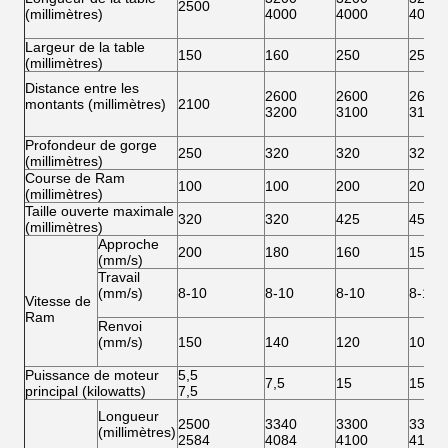
2500
(millimètres)
4000
4000
4000
Largeur de la table
150
160
250
250
(millimètres)
Distance entre les
2600
2600
2600
montants (millimètres)
2100
3200
3100
3100
Profondeur de gorge
250
320
320
320
(millimètres)
Course de Ram
100
100
200
200
(millimètres)
Taille ouverte maximale
320
320
425
450
(millimètres)
Approche
200
180
160
150
(mm/s)
Travail
(mm/s)
8-10
8-10
8-10
8-10
Vitesse de
Ram
Renvoi
(mm/s)
150
140
120
100
Puissance de moteur
5,5
7,5
15
15
principal (kilowatts)
7,5
Longueur
2500
3340
3300
3310
(millimètres)
2584
4084
4100
4100