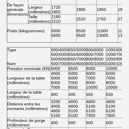
De façon
Largeur
1720
générale
1885
1950
1950
(millimètres)
1850
dimensions
Taille
2160
2510
2750
2750
(millimètres)
2210
Poids (kilogrammes)
5000
8500
11000
11500
5600
9500
13000
1350
Type
500/4000
650/5000
800/6000
1000/6000
500/5000
650/6000
800/7000
1000/7000
500/6000
650/7000
800/8000
1000/8000
Nom
500/7000
650/8000
800/10000
1000/10000
Pression nominale (KN)
5000
6500
8000
10000
4000
5000
6000
6000
Longueur de la table
5000
6000
7000
7000
(millimètres)
6000
7000
8000
8000
7000
8000
10000
10000
Largeur de la table
400
400
550
550
(millimètres)
3200
4000
4800
4800
Distance entre les
4000
4800
5100
5100
montants (millimètres)
4800
5100
6100
6100
5100
6100
7800
7800
Profondeur de gorge
400
500
500
600
(millimètres)