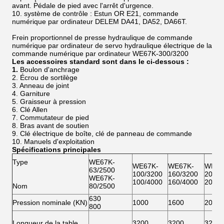
avant. Pédale de pied avec l'arrêt d'urgence.
10. système de contrôle : Estun OR E21, commande
numérique par ordinateur DELEM DA41, DA52, DA66T.
Frein proportionnel de presse hydraulique de commande
numérique par ordinateur de servo hydraulique électrique de la
commande numérique par ordinateur WE67K-300/3200
Les accessoires standard sont dans le ci-dessous :
1.
Boulon d'anchrage
2. Écrou de sortilège
3. Anneau de joint
4. Garniture
5. Graisseur à pression
6. Clé Allen
7. Commutateur de pied
8. Bras avant de soutien
9. Clé électrique de boîte, clé de panneau de commande
10. Manuels d'exploitation
Spécifications principales
Type
WE67K-
WE67K-
WE67K-
WE67
63/2500
100/3200
160/3200
200/3
WE67K-
100/4000
160/4000
200/4
Nom
80/2500
630
Pression nominale (KN)
1000
1600
2000
800
Longueur de la table
3200
3200
3200