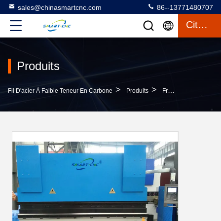
sales@chinasmartcnc.com
86--13771480707
Citation
Produits
>
>
Fil D'acier À Faible Teneur En Carbone
Produits
Frein De Presse De Commande Numérique Par Ordinateur