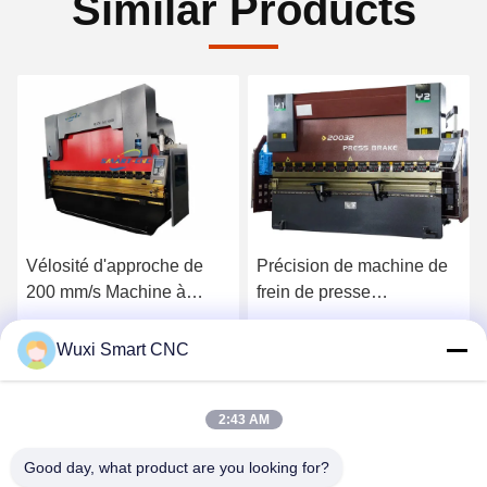
Similar Products
Vélosité d'approche de
Précision de machine de
200 mm/s Machine à
frein de presse
presses CNC pour
hydraulique de
l'outillage des freins
commande numérique par
Obtenez le meilleur prix
Obtenez le meilleur prix
Wuxi Smart CNC
ordinateur de DA53T
haute
2:43 AM
Good day, what product are you looking for?