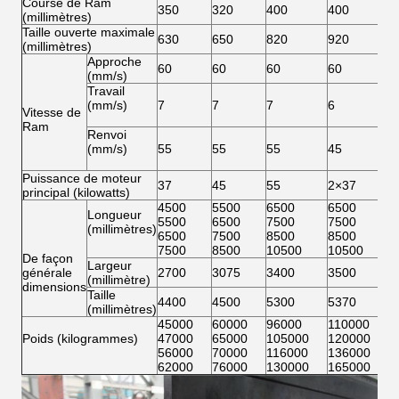
Course de Ram
350
320
400
400
(millimètres)
Taille ouverte maximale
630
650
820
920
(millimètres)
Approche
60
60
60
60
(mm/s)
Travail
(mm/s)
7
7
7
6
Vitesse de
Ram
Renvoi
(mm/s)
55
55
55
45
Puissance de moteur
37
45
55
2×37
principal (kilowatts)
4500
5500
6500
6500
Longueur
5500
6500
7500
7500
(millimètres)
6500
7500
8500
8500
7500
8500
10500
10500
De façon
Largeur
générale
2700
3075
3400
3500
(millimètre)
dimensions
Taille
4400
4500
5300
5370
(millimètres)
45000
60000
96000
110000
Poids (kilogrammes)
47000
65000
105000
120000
56000
70000
116000
136000
62000
76000
130000
165000