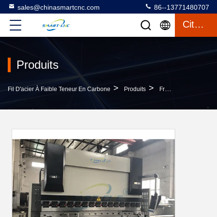
sales@chinasmartcnc.com
86--13771480707
Citation
Produits
>
>
Fil D'acier À Faible Teneur En Carbone
Produits
Frein De Presse D'OR