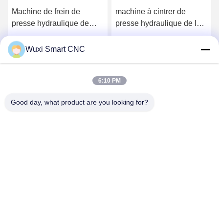
Machine de frein de
machine à cintrer de
presse hydraulique de
presse hydraulique de la
commande numérique par
profondeur OR de gorge
ordinateur de 160 Ton
de 320mm
Obtenez le meilleur prix
Obtenez le meilleur prix
Wuxi Smart CNC
Stainless Steel
6:10 PM
Good day, what product are you looking for?
WUXI SMART CNC EQUIPMENT GROUP
CO.,LTD
sales@chinasmartcnc.com
86--13771480707
Route de No.77 Huicheng, secteur de Huishan, province de
Jiangsu, 214151, Chine