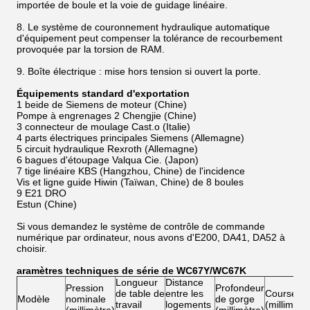
importée de boule et la voie de guidage linéaire.
8. Le système de couronnement hydraulique automatique
d'équipement peut compenser la tolérance de recourbement
provoquée par la torsion de RAM.
9. Boîte électrique : mise hors tension si ouvert la porte.
Équipements standard d'exportation
1 beide de Siemens de moteur (Chine)
Pompe à engrenages 2 Chengjie (Chine)
3 connecteur de moulage Cast.o (Italie)
4 parts électriques principales Siemens (Allemagne)
5 circuit hydraulique Rexroth (Allemagne)
6 bagues d'étoupage Valqua Cie. (Japon)
7 tige linéaire KBS (Hangzhou, Chine) de l'incidence
Vis et ligne guide Hiwin (Taïwan, Chine) de 8 boules
9 E21 DRO
Estun (Chine)
Si vous demandez le système de contrôle de commande
numérique par ordinateur, nous avons d'E200, DA41, DA52 à
choisir.
Paramètres techniques de série de WC67Y/WC67K
Longueur
Distance
Pression
Profondeur
de table de
entre les
Course
Modèle
nominale
de gorge
travail
logements
(millimètr