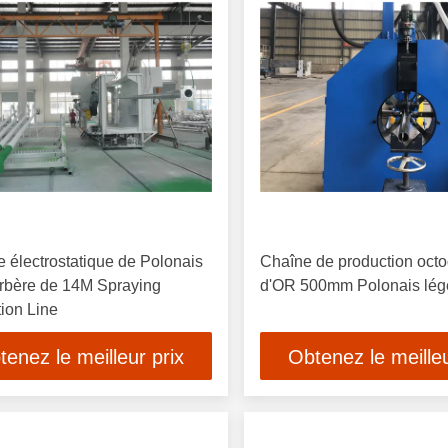
e électrostatique de Polonais
Chaîne de production oct
rbère de 14M Spraying
d'OR 500mm Polonais lég
ion Line
tenez le meilleur prix
Obtenez le meilleu