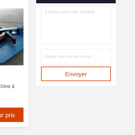
Machine À Cintrer De Profil
(12)
Pressez Les Outils De
Recourbement De Frein
(10)
Coupé À La Longueur De Ligne
(10)
Machine De Soudure Laser De
Fibre
(10)
Envoyer
Machine À Cintrer De Tuyau
chine à
(21)
Plat Nivelant La Machine
(10)
r prix