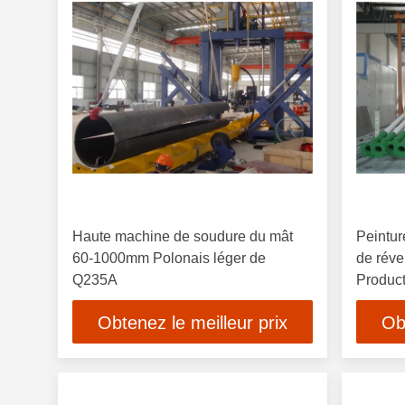
Haute machine de soudure du mât
Peintur
60-1000mm Polonais léger de
de réve
Q235A
Product
Obtenez le meilleur prix
Ob