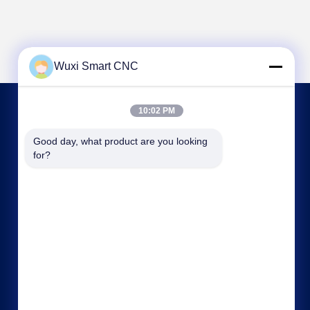
Wuxi Smart CNC
10:02 PM
NOUS CONTACTER
Good day, what product are you looking 
for?
sales@chinasmartcnc.com
86--13771480707
N° 10, rue Hengou, Qianqiao, district de Huishan,
ville de Wuxi, province du Jiangsu, Chine