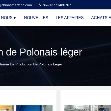
@chinasmartcnc.com
86--13771480707
E NOUS
NOUVELLES
LES AFFAIRES
ACHATS E
n de Polonais léger
haîne De Production De Polonais Léger