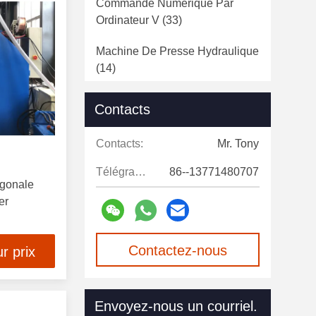
Commande Numérique Par
Ordinateur V
(33)
Machine De Presse Hydraulique
(14)
Machine Automatique De
Contacts
Presse De Puissance
(12)
Contacts:
Mr. Tony
Poinçonneuse De Tourelle De
Commande Numérique Par
Télégramme:
86--13771480707
Ordinateur
(15)
ogonale
er
Découpeuse De Laser De Fibre
(21)
Contactez-nous
r prix
Serrurier Hydraulique
(13)
maintenant
Chaîne De Production De
Envoyez-nous un courriel.
Polonais Léger
(22)